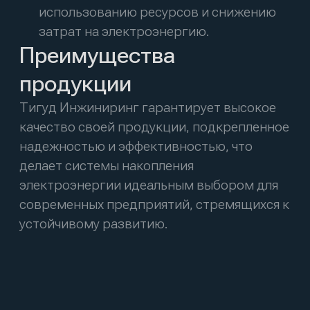
Производство
394019, Воронежская обл., г. Воронеж, ул.
9 Января, д. 180, литера 6а
Представительство
г. Москва, Береговой проезд 5/1
Меню
Продукция
Производство
Отраслевые решения
Новости
Проекты
О нас
Контакты
Пользовательское соглашение
Политика обработки персональных данных
разработка сайта
the space milk