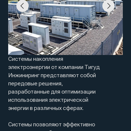
Системы накопления
электроэнергии от компании Тигуд
Инжиниринг представляют собой
передовые решения,
разработанные для оптимизации
использования электрической
энергии в различных сферах.
Системы позволяют эффективно
накапливать избыточную энергию,
полученную, например, от
солнечных панелей или
ветрогенераторов, и использовать
её в периоды пикового
потребления. Инновационные
технологии, применяемые в
производстве, обеспечивают
высокую эффективность зарядки и
разрядки, а также длительный
срок службы аккумуляторов, что
делает такие системы надежным
инструментом для повышения