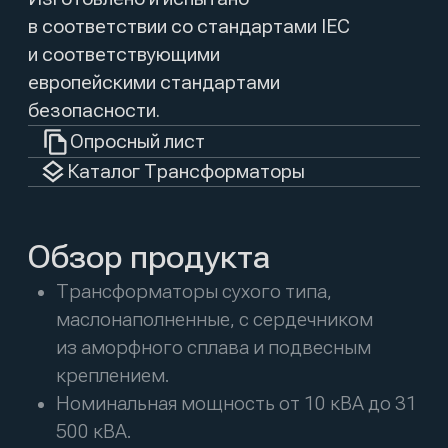
креплением.
Номинальная мощность от 10 кВА до 31
500 кВА.
Первичное напряжение от 4160 В до 35
кВ.
Вторичное напряжение от 120 В до 10
кВ.
Лучшие в своём классе сроки
выполнения заказов, измеряемые
неделями, а не месяцами.
Типы трансформаторов
Трансформаторы сухого типа
Катушка залита эпоксидной смолой.
Сердечник из холоднокатаной
кремнистой электротехнической стали.
Негорючая и невзрывоопасная
конструкция идеально подходит для
применения в нефтегазовой и угольной
промышленности.
Маслонаполненные трансформаторы
Неотъемлемая часть сетей