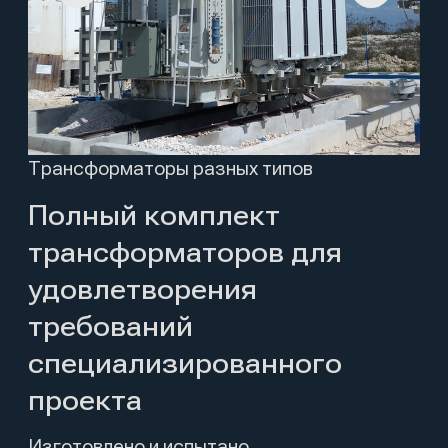
Полный комплект
трансформаторов для
удовлетворения
требований
специализированного
проекта
Изготовлено и испытано
в соответствии со стандартами IEC
и соответствующими
европейскими стандартами
безопасности.
Опросный лист
Каталог Трансформаторы
Обзор продукта
Трансформаторы сухого типа,
маслонаполненные, с сердечником
из аморфного сплава и подвесным