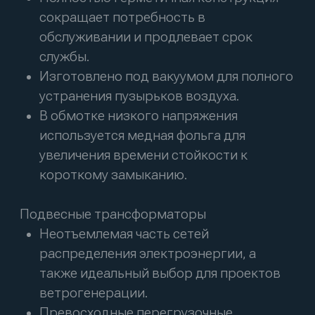
+7 (473) 202-02-09
связаться
Отдел продаж
Канал в Дзен
Производство
394019, Воронежская обл., г. Воронеж, ул.
9 Января, д. 180, литера 6а
Представительство
г. Москва, Береговой проезд 5/1
Меню
Продукция
Производство
Отраслевые решения
Новости
Проекты
О нас
Контакты