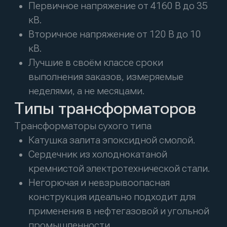
распределения электроэнергии; также
идеальный выбор для проектов по
производству ветроэнергии.
Сердечник из холоднокатаной
кремнистой электротехнической стали.
Доступны расширительные баки.
Доступны конфигурации с
вентиляторным охлаждением.
Трансформаторы с сердечником из
аморфного сплава
Конструкция с масляным охлаждением.
Полностью герметичная конструкция
сокращает потребность в
обслуживании и продлевает срок
службы.
Изготовлено под вакуумом для полного
устранения пузырьков воздуха.
В обмотке низкого напряжения
используется медная фольга для
увеличения времени стойкости к
короткому замыканию.