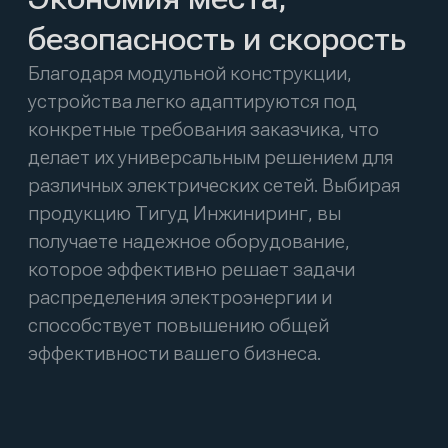
Производство
394019, Воронежская обл., г. Воронеж, ул.
9 Января, д. 180, литера 6а
Представительство
г. Москва, Береговой проезд 5/1
Меню
Продукция
Производство
Отраслевые решения
Новости
Проекты
О нас
Контакты
Пользовательское соглашение
Политика обработки персональных данных
разработка сайта
the space milk