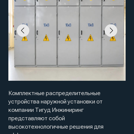
Комплектные распределительные
устройства наружной установки от
компании Тигуд Инжиниринг
представляют собой
высокотехнологичные решения для
эффективного распределения
электроэнергии в различных
условиях эксплуатации.
Каждое комплектное
распределительное устройство
проходит строгий контроль
качества и соответствует
международным стандартам
безопасности. Инновационные
технологии, применяемые в
производстве, позволяют
значительно сократить время