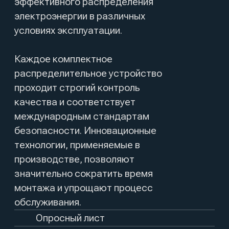
монтажа и упрощают процесс
обслуживания.
Опросный лист
Каталог
Обзор продукта
Устройства разработаны с учетом
требований современного рынка и
обеспечивают надежное и безопасное
электроснабжение как для промышленных,
так и для жилых объектов. Конструкция
распределительных устройств включает в
себя прочные материалы, устойчивые к
воздействию неблагоприятных погодных
условий, что гарантирует их
долговечность и бесперебойную работу на
протяжении многих лет.
Экономия места,
безопасность и скорость
Благодаря модульной конструкции,